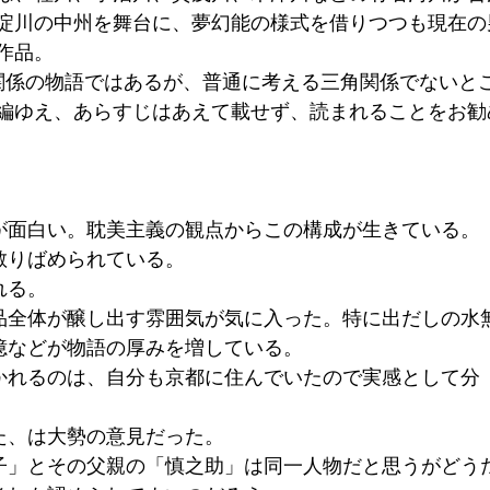
淀川の中州を舞台に、夢幻能の様式を借りつつも現在の
作品。
関係の物語ではあるが、普通に考える三角関係でないと
編ゆえ、あらすじはあえて載せず、読まれることをお勧
が面白い。耽美主義の観点からこの構成が生きている。
散りばめられている。
れる。
品全体が醸し出す雰囲気が気に入った。特に出だしの水
憶などが物語の厚みを増している。
かれるのは、自分も京都に住んでいたので実感として分
た、は大勢の意見だった。
子」とその父親の「慎之助」は同一人物だと思うがどう