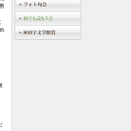
男
こ
め
無
だ