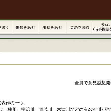
全員で意見感想発
代表作の一つ。
は、桂川、宇治川、賀茂川、木津川などの有名河川が合