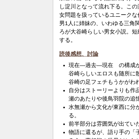
し淀川となって流れ下る。この
女問題を扱っているユニークな
男1人に姉妹の、いわゆる三角
ろが大谷崎らしい男女小説。短
する。
読後感想、討論
現在―過去―現在 の構成
谷崎らしいエロスも随所に
谷崎の足フェチもうかがわ
自分はストーリーよりも作
瀬のあたりや後鳥羽院の追
水無瀬から文化が東西に分
る。
前半部分は雰囲気が出てい
物語に還るが、語り手の「