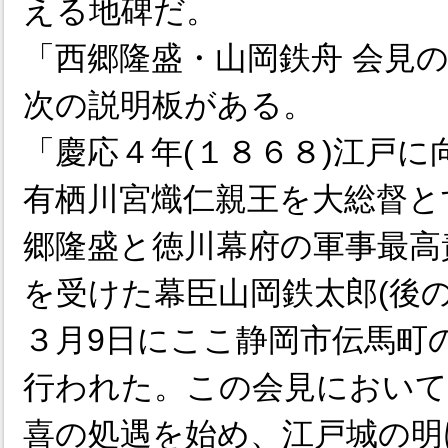
える地碑だ。
「西郷隆盛・山岡鉄舟 会見
次の説明板がある。
「慶応４年(１８６８)江戸
有栖川宮熾仁親王を大総督と
郷隆盛と徳川幕府の軍事最高
を受けた幕臣山岡鉄太郎(後
３月9日にここ静岡市伝馬町
行われた。この会見において
喜の処遇を始め、江戸城の明