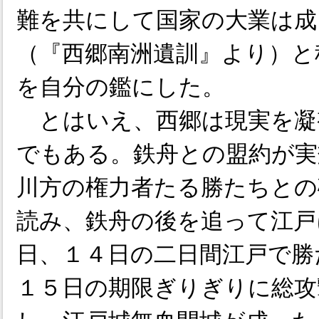
難を共にして国家の大業は成
（『西郷南洲遺訓』より）と
を自分の鑑にした。
とはいえ、西郷は現実を凝
でもある。鉄舟との盟約が実
川方の権力者たる勝たちとの
読み、鉄舟の後を追って江戸
日、１４日の二日間江戸で勝
１５日の期限ぎりぎりに総攻