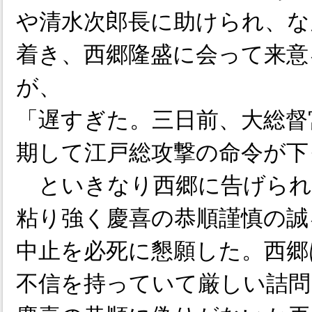
や清水次郎長に助けられ、な
着き、西郷隆盛に会って来意
が、
「遅すぎた。三日前、大総督
期して江戸総攻撃の命令が下
といきなり西郷に告げられ
粘り強く慶喜の恭順謹慎の誠
中止を必死に懇願した。西郷
不信を持っていて厳しい詰問