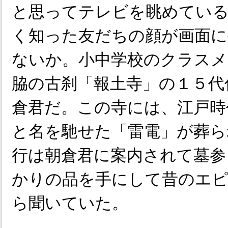
と思ってテレビを眺めてい
く知った友だちの顔が画面に
ないか。小中学校のクラスメ
脇の古刹「報土寺」の１５代
倉君だ。この寺には、江戸時
と名を馳せた「雷電」が葬ら
行は朝倉君に案内されて墓参
かりの品を手にして昔のエ
ら聞いていた。