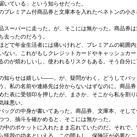
届いている」という知らせだった。
のプレミアム付商品券と文庫本を入れたベネトンの小さ
品スーパーに走った。が、そこには無かった。商品券は
ち去ったのだろう。
ほどで年金生活者には痛いけれど、プレミアムの範囲内
いない。これがもしクレジットカードやキャッシュカー
るのが煩わしいし、使われるリスクもある。そう自分に
の知らせは嬉しい――。が、疑問がわく。どうしてバッ
う。私の名前や連絡先は分からないはずなのに。商品券
めた表に受領印を押したが、まさか、そこから私を割り
気味悪い。
バッグの中身が書いてあった。商品券、文庫本、そして
つつ、抽斗を確かめると、そこには無かった。
の中のポケットに入れたまま忘れていたのだ。それで、
ら怪我の功名といえる。この間もし、保険証が必要なこ