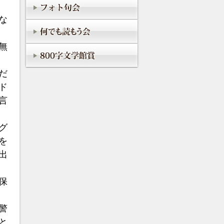
な
無
だ
ド
言
グ
を
出
保
警
と