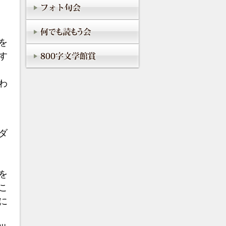
を
す
わ
ダ
を
こ
に