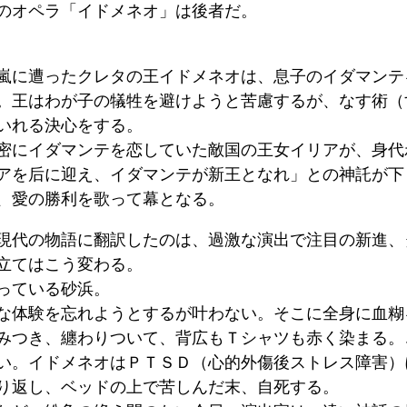
のオペラ「イドメネオ」は後者だ。
嵐に遭ったクレタの王イドメネオは、息子のイダマンテ
。王はわが子の犠牲を避けようと苦慮するが、なす術（
いれる決心をする。
密にイダマンテを恋していた敵国の王女イリアが、身代
アを后に迎え、イダマンテが新王となれ」との神託が下
、愛の勝利を歌って幕となる。
現代の物語に翻訳したのは、過激な演出で注目の新進、
立てはこう変わる。
っている砂浜。
な体験を忘れようとするが叶わない。そこに全身に血糊
みつき、纏わりついて、背広もＴシャツも赤く染まる。
い。イドメネオはＰＴＳＤ（心的外傷後ストレス障害）
り返し、ベッドの上で苦しんだ末、自死する。