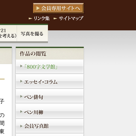
子
の
間
東